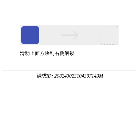
滑动上面方块到右侧解锁
请求ID: 208243023104307143M